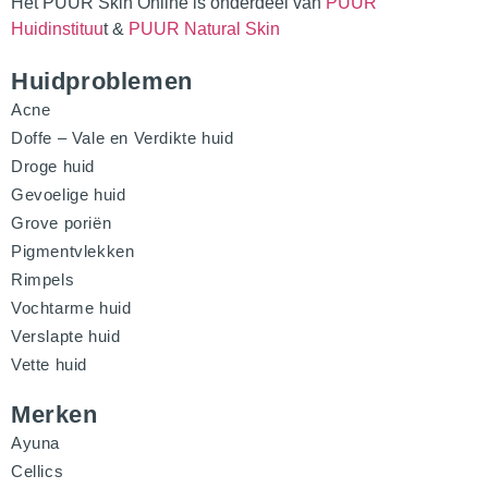
Het PUUR Skin Online is onderdeel van
PUUR
Huidinstituu
t &
PUUR Natural Skin
Huidproblemen
Acne
Doffe – Vale en Verdikte huid
Droge huid
Gevoelige huid
Grove poriën
Pigmentvlekken
Rimpels
Vochtarme huid
Verslapte huid
Vette huid
Merken
Ayuna
Cellics