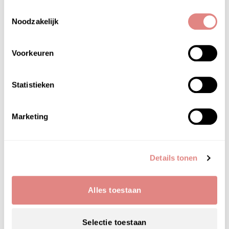
Laat de cup niet stilstaan, maar houd hem continu
Toestemmingsselectie
in beweging. Begin met één tot twee minuten per
Noodzakelijk
keer en gebruik de cups twee à drie keer per
week voor het mooiste resultaat. Test bij een
Voorkeuren
gevoelige huid eerst op je arm.
Niet gebruiken bij:
zwangerschap (na maand 7),
Statistieken
binnen zes weken na een operatie, gebruik van
bloedverdunners of corticosteroïden,
hartklachten, huidproblemen zoals eczeem of
Marketing
ontstekingen, of bij twijfel zonder medisch advies.
Niet geschikt voor kinderen onder de 16 jaar.
Inhoud: 2 stuks
Details tonen
Een set van twee siliconen cups – één klein
formaat voor precisiewerk, één groter formaat
Alles toestaan
voor het hele gezicht, de hals en het decolleté.
Geschikt voor alle huidtypes en een fijne
Selectie toestaan
aanvulling op je wekelijkse huidverzorging.