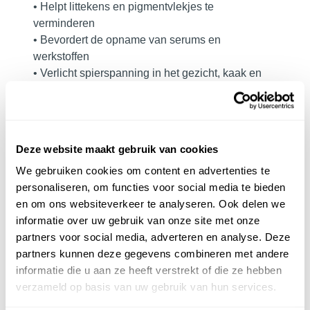
• Helpt littekens en pigmentvlekjes te
verminderen
• Bevordert de opname van serums en
werkstoffen
• Verlicht spierspanning in het gezicht, kaak en
voorhoofd
• Ondersteunt de huid in het gezicht, de hals en
het decolleté
• Zorgt voor een zichtbaar frissere, vollere
Deze website maakt gebruik van cookies
uitstraling
We gebruiken cookies om content en advertenties te
Gebruik:
personaliseren, om functies voor social media te bieden
en om ons websiteverkeer te analyseren. Ook delen we
informatie over uw gebruik van onze site met onze
Breng een laagje olie, milk of crème aan op een
partners voor social media, adverteren en analyse. Deze
gereinigde huid. Knijp de cup in, plaats op het
partners kunnen deze gegevens combineren met andere
gezicht, de hals of het decolleté en laat los zodat
informatie die u aan ze heeft verstrekt of die ze hebben
er een vacuüm ontstaat. Masseer vervolgens in
verzameld op basis van uw gebruik van hun services.
rustige, opwaartse bewegingen over de huid.